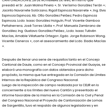
CANTONIZACIÓN EL 28 DE NOVIEMBRE DE 1990, el mismo que
presidió el Sr. Juan Molina Pinela +; Sr. Verísimo González Terán +;
Jacinto Navarrete Solórzano; Rigaíl Espinoza Navarrete +; Ing. Elvis
Espinoza Espinoza; Ab. Otto González Peláez; Pedro Espinoza
Espinoza; Lcdo. Isaac González Holguín; Prof. Vicente Gamboa
Peñaherrera; José Torres Ubilla +; Prof. Manuela Zambrano de
González; Ing. Gustavo González Peláez., Lcdo. Isaac Tutivén
Macías, Amable Villafuerte Ortega+; Egdo. Jorge Robinson Wong;
Vicente Cisneros +, con el asesoramiento del Lcdo. Eladio Macías
+.
Después de llenar una serie de requisitos tanto en el Concejo
Cantonal de Daule, como en el Concejo Provincial del Guayas, se
elaboró una monografía con datos obtenidos para dicho
propósito, la misma que fue entregada en la Comisión de Límites
Internos de la República del Congreso Nacional.
Luego de la inspección de campo realizada por la CELIR en lo
concerniente a los límites del nuevo Cantón y presentado el
informe favorable de la misma en la Comisión de lo Civil y Penal
del Congreso Nacional el Proyecto de Cantonización de Lomas
de Sargentillo, tuvo el respaldo de algunos legisladores y en