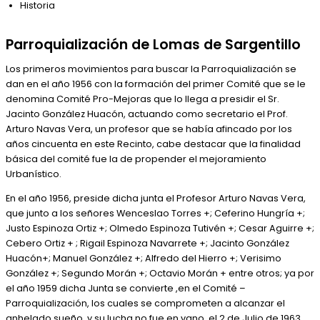
Historia
Parroquialización de Lomas de Sargentillo
Los primeros movimientos para buscar la Parroquialización se
dan en el año 1956 con la formación del primer Comité que se le
denomina Comité Pro-Mejoras que lo llega a presidir el Sr.
Jacinto González Huacón, actuando como secretario el Prof.
Arturo Navas Vera, un profesor que se había afincado por los
años cincuenta en este Recinto, cabe destacar que la finalidad
básica del comité fue la de propender el mejoramiento
Urbanístico.
En el año 1956, preside dicha junta el Profesor Arturo Navas Vera,
que junto a los señores Wenceslao Torres +; Ceferino Hungría +;
Justo Espinoza Ortiz +; Olmedo Espinoza Tutivén +; Cesar Aguirre +;
Cebero Ortiz + ; Rigail Espinoza Navarrete +; Jacinto González
Huacón+; Manuel González +; Alfredo del Hierro +; Verisimo
González +; Segundo Morán +; Octavio Morán + entre otros; ya por
el año 1959 dicha Junta se convierte ,en el Comité –
Parroquialización, los cuales se comprometen a alcanzar el
anhelado sueño, y su lucha no fue en vano, el 2 de Julio de 1963,